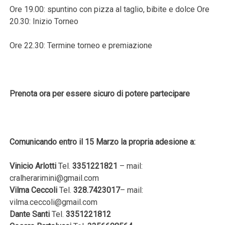
Ore 19.00: spuntino con pizza al taglio, bibite e dolce Ore
20.30: Inizio Torneo
Ore 22.30: Termine torneo e premiazione
Prenota
ora
per
essere
sicuro
di
potere
partecipare
Comunicando
entro
il
15
Marzo
la
propria
adesione a:
Vinicio
Arlotti
Tel.
3351221821
– mail:
cralherarimini@gmail.com
Vilma
Ceccoli
Tel.
328.7423017
–
mail:
vilma.ceccoli@gmail.com
Dante
Santi
Tel.
3351221812