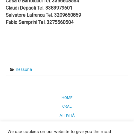
Cesare
Bartolucci
Tel.
3356608564
Claudi
Depaoli
Tel.
3383979601
Salvatore
Lafranca
Tel.
3209650859
Fabio
Semprini
Tel.
3275560504
nessuna
HOME
CRAL
ATTIVITÀ
CONVENZIONI
We use cookies on our website to give you the most
PULMINO