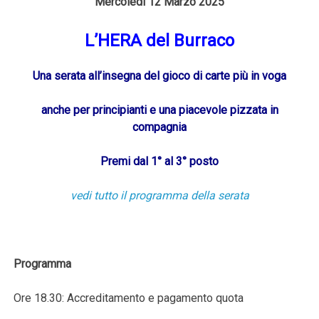
Mercoledì
12
Marzo
2025
L’HERA
del
Burraco
Una
serata
all’insegna
del
gioco
di
carte
più
in
voga
anche
per
principianti
e
una
piacevole
pizzata
in
compagnia
Premi
dal
1°
al
3°
posto
vedi tutto il programma della serata
Programma
Ore 18.30: Accreditamento e pagamento quota