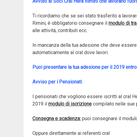
Avviso ai Soci Cral Hera Rimini che lavorano fuor
Ti ricordiamo che se sei stato trasferito a lavorare
Rimini, è obbligatorio consegnare il
modulo di tr
alle attività, contributi ecc.
In mancanza della tua adesione che deve essere r
automaticamente al cral dove lavori.
Puoi presentare la tua adesione per il 2019 entro
Avviso per i Pensionati
I pensionati che vogliono essere iscritti al cral 
2019 il
modulo di iscrizione
compilato nelle sue p
Consegna e scadenza:
puoi consegnare il modulo
Oppure direttamente ai referenti cral