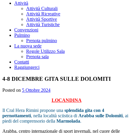
Attività
Attività Culturali
Attività Ricreative
Attività Sportive
Attività Turistiche
Convenzioni
Pulmino
Prenota pulmino
La nuova sede
Regole Utilizzo Sala
Prenota sala
Contatti
Raggiungerci
4-8 DICEMBRE GITA SULLE DOLOMITI
Posted on
5 Ottobre 2024
LOCANDINA
Il Cral Hera Rimini propone una
splendida gita con 4
pernottamenti
, nella località sciistica di
Arabba sulle Dolomiti
, ai
piedi del comprensorio della
Marmolada
.
Arabba, centro internazionale di sport invernali, nel cuore delle