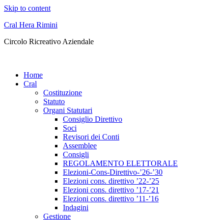
Skip to content
Cral Hera Rimini
Circolo Ricreativo Aziendale
Home
Cral
Costituzione
Statuto
Organi Statutari
Consiglio Direttivo
Soci
Revisori dei Conti
Assemblee
Consigli
REGOLAMENTO ELETTORALE
Elezioni-Cons-Direttivo-’26-’30
Elezioni cons. direttivo ’22-’25
Elezioni cons. direttivo ’17-’21
Elezioni cons. direttivo ’11-’16
Indagini
Gestione