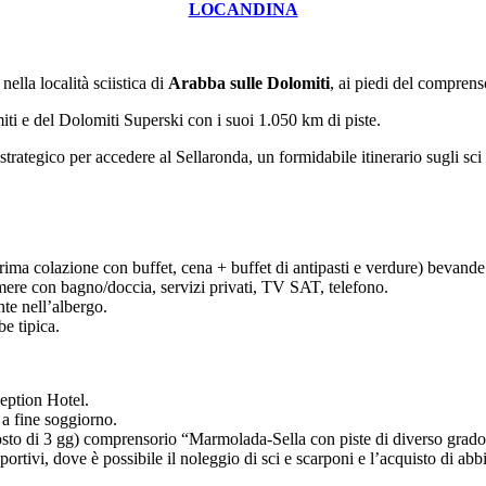
LOCANDIN
A
, nella località sciistica di
Arabba sulle Dolomiti
, ai piedi del compren
iti e del Dolomiti Superski con i suoi 1.050 km di piste.
o strategico per accedere al Sellaronda, un formidabile itinerario sugli 
rima colazione con buffet, cena + buffet di antipasti e verdure) bevande
mere con bagno/doccia, servizi privati, TV SAT, telefono.
nte nell’albergo.
be tipica.
eption Hotel.
 a fine soggiorno.
to di 3 gg) comprensorio “Marmolada-Sella con piste di diverso grado di
sportivi, dove è possibile il noleggio di sci e scarponi e l’acquisto di ab