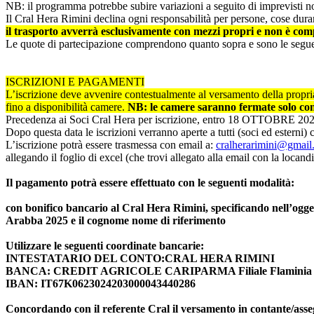
NB: il programma potrebbe subire variazioni a seguito di imprevisti no
Il Cral Hera Rimini declina ogni responsabilità per persone, cose duran
il trasporto avverrà esclusivamente con mezzi propri e non è co
Le quote di partecipazione comprendono quanto sopra e sono le segue
ISCRIZIONI E PAGAMENTI
L’iscrizione deve avvenire contestualmente al versamento della propri
fino a disponibilità camere.
NB: le camere saranno fermate solo con 
Precedenza ai Soci Cral Hera per iscrizione, entro 18 OTTOBRE 202
Dopo questa data le iscrizioni verranno aperte a tutti (soci ed esterni
L’iscrizione potrà essere trasmessa con email a:
cralherarimini@gmail
allegando il foglio di excel (che trovi allegato alla email con la locand
Il pagamento potrà essere effettuato con le seguenti modalità:
con bonifico bancario al Cral Hera Rimini, specificando nell’ogg
Arabba 2025 e il cognome nome di riferimento
Utilizzare le seguenti coordinate bancarie:
INTESTATARIO DEL CONTO:CRAL HERA RIMINI
BANCA: CREDIT AGRICOLE CARIPARMA Filiale Flaminia
IBAN: IT67K0623024203000043440286
Concordando con il referente Cral il versamento in contante/ass