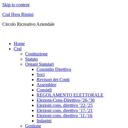
Skip to content
Cral Hera Rimini
Circolo Ricreativo Aziendale
Home
Cral
Costituzione
Statuto
Organi Statutari
Consiglio Direttivo
Soci
Revisori dei Conti
Assemblee
Consigli
REGOLAMENTO ELETTORALE
Elezioni-Cons-Direttivo-’26-’30
Elezioni cons. direttivo ’22-’25
Elezioni cons. direttivo ’17-’21
Elezioni cons. direttivo ’11-’16
Indagini
Gestione