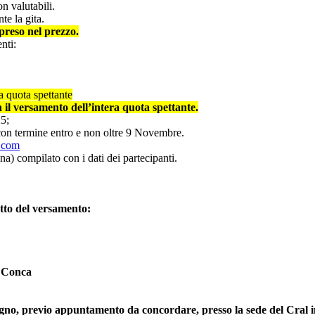
n valutabili.
te la gita.
mpreso nel
prezzo.
nti:
a quota spettante
il versamento dell’intera quota spettante.
5;
) con termine entro e non oltre 9 Novembre.
.com
ina) compilato con i dati dei partecipanti.
etto del versamento:
 Conca
egno, previo appuntamento da concordare, presso la sede del Cral