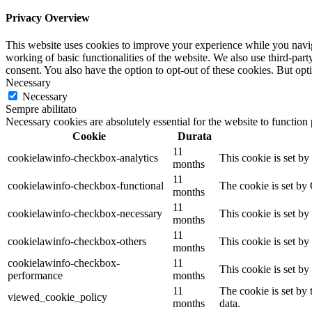
Privacy Overview
This website uses cookies to improve your experience while you navigat
working of basic functionalities of the website. We also use third-pa
consent. You also have the option to opt-out of these cookies. But op
Necessary
Necessary
Sempre abilitato
Necessary cookies are absolutely essential for the website to function
Cookie
Durata
11
cookielawinfo-checkbox-analytics
This cookie is set b
months
11
cookielawinfo-checkbox-functional
The cookie is set by
months
11
cookielawinfo-checkbox-necessary
This cookie is set b
months
11
cookielawinfo-checkbox-others
This cookie is set b
months
cookielawinfo-checkbox-
11
This cookie is set b
performance
months
11
The cookie is set by
viewed_cookie_policy
months
data.