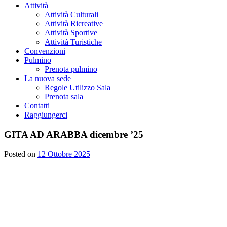
Attività
Attività Culturali
Attività Ricreative
Attività Sportive
Attività Turistiche
Convenzioni
Pulmino
Prenota pulmino
La nuova sede
Regole Utilizzo Sala
Prenota sala
Contatti
Raggiungerci
GITA AD ARABBA dicembre ’25
Posted on
12 Ottobre 2025